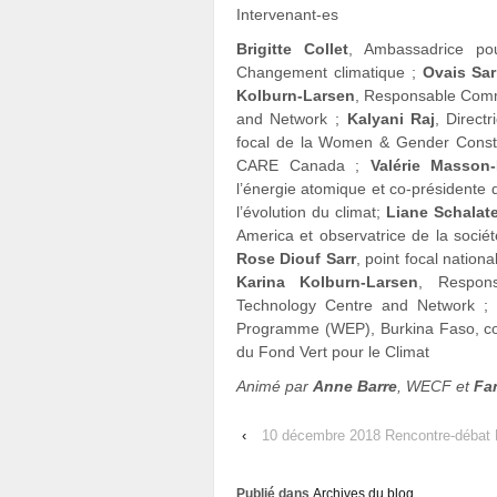
Intervenant-es
Brigitte Collet
, Ambassadrice po
Changement climatique ;
Ovais Sa
Kolburn-Larsen
, Responsable Comm
and Network ;
Kalyani Raj
, Direct
focal de la Women & Gender Const
CARE Canada ;
Valérie Masson-
l’énergie atomique et co-présidente
l’évolution du climat;
Liane Schalat
America et observatrice de la socié
Rose Diouf Sarr
, point focal natio
Karina Kolburn-Larsen
, Respon
Technology Centre and Network 
Programme (WEP), Burkina Faso, coo
du Fond Vert pour le Climat
Animé par
Anne Barre
, WECF et
Fa
‹
10 décembre 2018 Rencontre-débat
Publié dans
Archives du blog