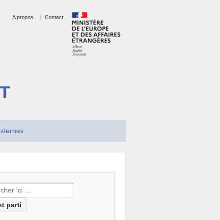
A propos
Contact
T
xternes
erche
: