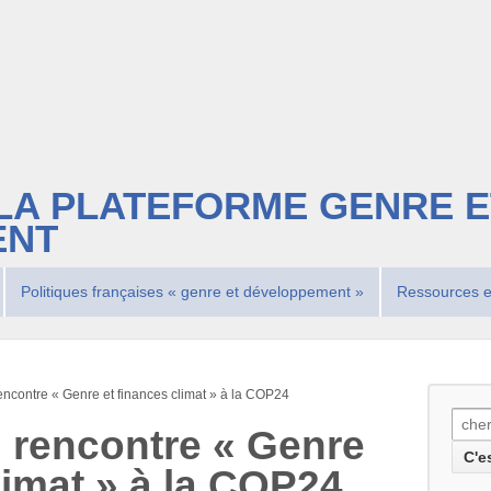
LA PLATEFORME GENRE E
ENT
Politiques françaises « genre et développement »
Ressources e
ncontre « Genre et finances climat » à la COP24
Rech
 rencontre « Genre
pour
limat » à la COP24