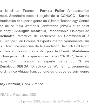
ur le climat, France ;
Patricia
Fuller
, Ambassadrice
rmad,
Secrétaire exécutif adjoint de la CCNUCC ;
Karina
unication et experte genre du Climate Technology Centre
rice de
All India Women’s Conference
(AIWC) et co-point
ituency ;
Shaughn McArthur
, Responsable Plaidoyer de
Delmotte
, directrice de recherche au Commissariat à
 du Groupe 1 du Groupe d’experts intergouvernemental sur
ek
, Directrice associée de la Fondation Heinrich Böll North
té civile auprès du Fonds Vert pour le Climat ;
Madeleine
nal changement climatique auprès de la CCNUCC, Sénégal ;
sable Communication et experte genre du Climate
;
Zenabou SEGDA,
Directrice de Women Environmental
rdinatrice Afrique francophone du groupe de suivi genre
nny Petitbon
, CARE France.
 MEAE et Plateforme GED
31 janvier 2019, réunion de la Plateforme GED
›