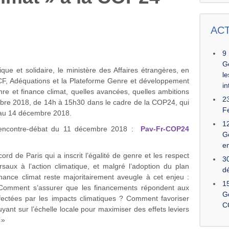
AC
9 
Ge
ique et solidaire, le ministère des Affaires étrangères, en
le
F, Adéquations et la Plateforme Genre et développement
in
re et finance climat, quelles avancées, quelles ambitions
23
mbre 2018, de 14h à 15h30 dans le cadre de la COP24, qui
F
 au 14 décembre 2018.
1
rencontre-débat du 11 décembre 2018 :
Pav-Fr-COP24
G
e
ord de Paris qui a inscrit l’égalité de genre et les respect
3
aux à l’action climatique, et malgré l’adoption du plan
d
nance climat reste majoritairement aveugle à cet enjeu :
15
 Comment s’assurer que les financements répondent aux
Ge
ffectées par les impacts climatiques ? Comment favoriser
C
nt sur l’échelle locale pour maximiser des effets leviers
 »