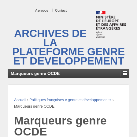
A propos
Contact
ARCHIVES DE
LA
PLATEFORME GENRE
ET DEVELOPPEMENT
Marqueurs genre OCDE
Accueil
›
Politiques françaises « genre et développement »
›
Marqueurs genre OCDE
Marqueurs genre
OCDE